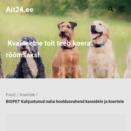
Ait24.ee
Kvaliteetne toit teeb koera
rõõmsaks!
/
/
Pood
Koertele
BIOPET Kahjustunud naha hooldusvahend kassidele ja koertele