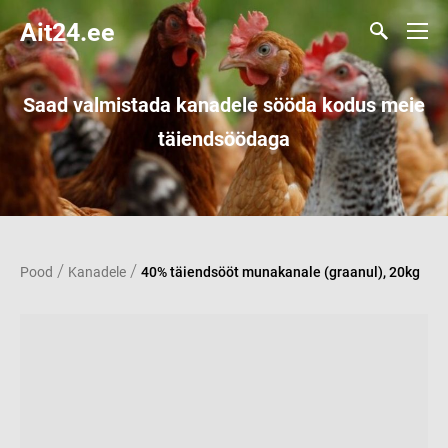
Ait24.ee
Saad valmistada kanadele sööda kodus meie
täiendsöödaga
/
/
Pood
Kanadele
40% täiendsööt munakanale (graanul), 20kg