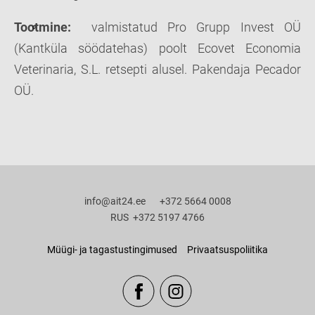
Tootmine:
valmistatud Pro Grupp Invest OÜ
(Kantküla söödatehas) poolt Ecovet Economia
Veterinaria, S.L. retsepti alusel. Pakendaja Pecador
OÜ.
info@ait24.ee +372 5664 0008
RUS +372 5197 4766
Müügi- ja tagastustingimused
Privaatsuspoliitika