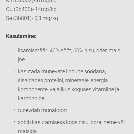
Mn (3b502)-51mg/kg
Cu (3b405)- 14mg/kg
Se (3b801)- 0,3 mg/kg
Kasutamine:
lisamismäär: 40% sööt, 60% nisu, oder, mais
jne
kasutada munevate lindude söödana,
sisaldades proteiini, mineraale, energia
komponente, vajalikus koguses vitamiine ja
karotinoide
tugevdab munakoort
sobib kasutamiseks koos nisu, odra, herne või
maisiga