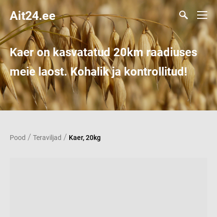
Ait24.ee
Kaer on kasvatatud 20km raadiuses
meie laost. Kohalik ja kontrollitud!
/
/
Pood
Teraviljad
Kaer, 20kg