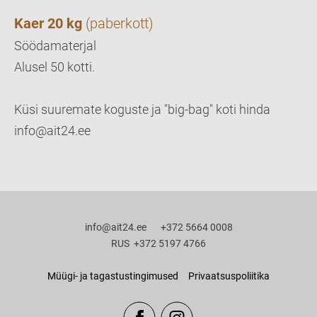
Kaer 20 kg
(paberkott)
Söödamaterjal
Alusel 50 kotti.
Küsi suuremate koguste ja "big-bag" koti hinda
info@ait24.ee
info@ait24.ee +372 5664 0008
RUS +372 5197 4766
Müügi- ja tagastustingimused
Privaatsuspoliitika