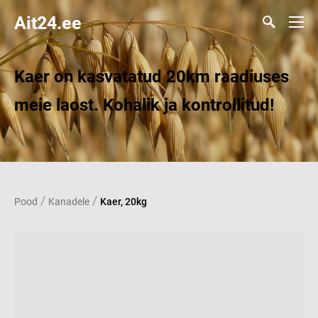
Ait24.ee
Kaer on kasvatatud 20km raadiuses
meie laost. Kohalik ja kontrollitud!
/
/
Pood
Kanadele
Kaer, 20kg