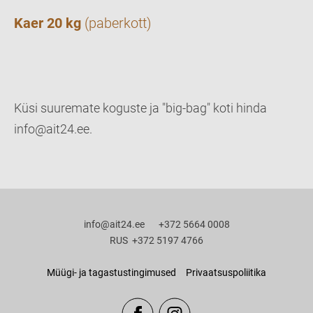
Kaer 20 kg
(paberkott)
Küsi suuremate koguste ja "big-bag" koti hinda
info@ait24.ee.
info@ait24.ee +372 5664 0008
RUS +372 5197 4766
Müügi- ja tagastustingimused
Privaatsuspoliitika