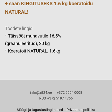
+ saan KINGITUSEKS 1.6 kg koeratoidu
NATURAL
!
Toodete lingid:
*
Täissööt munavutile 16,5%
(graanuleeritud), 20 kg
*
Koeratoit NATURAL, 1.6kg
info@ait24.ee +372 5664 0008
RUS +372 5197 4766
Müügi- ja tagastustingimused
Privaatsuspoliitika