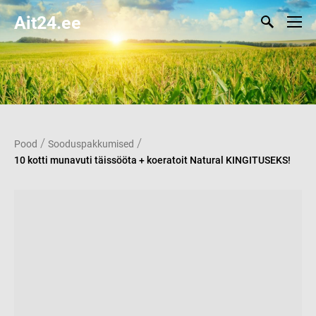
Ait24.ee
/
/
Pood
Sooduspakkumised
10 kotti munavuti täissööta + koeratoit Natural KINGITUSEKS!