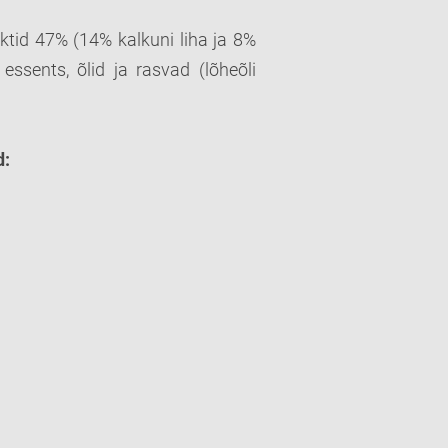
ktid 47% (14% kalkuni liha ja 8%
essents, õlid ja rasvad (lõheõli
d
: