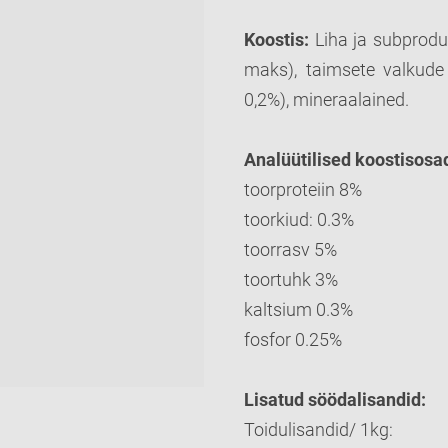
Koostis:
Liha ja subprodu
maks), taimsete valkude 
0,2%), mineraalained.
Analüütilised koostisosa
toorproteiin 8%
toorkiud: 0.3%
toorrasv 5%
toortuhk 3%
kaltsium 0.3%
fosfor 0.25%
Lisatud söödalisandid:
Toidulisandid/ 1kg: