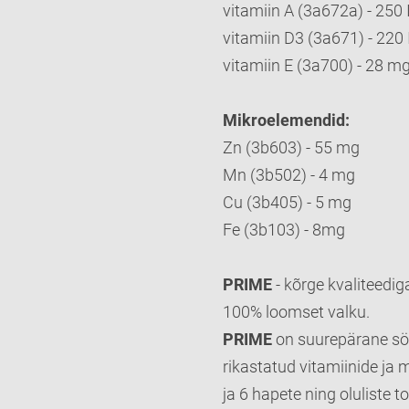
vitamiin A (3a672a) - 250 
vitamiin D3 (3a671) - 220 
vitamiin E (3a700) - 28 m
Mikroelemendid:
Zn (3b603) - 55 mg
Mn (3b502) - 4 mg
Cu (3b405) - 5 mg
Fe (3b103) - 8mg
PRIME
- kõrge kvaliteedi
100% loomset valku.
PRIME
on suurepärane söö
rikastatud vitamiinide ja
ja 6 hapete ning oluliste t