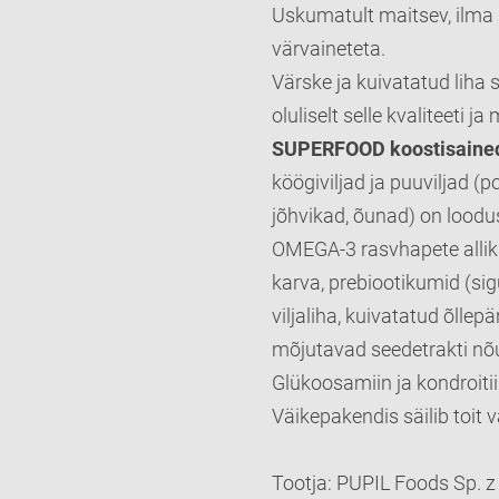
Uskumatult maitsev, ilma 
värvaineteta.
Värske ja kuivatatud liha 
oluliselt selle kvaliteeti 
SUPERFOOD koostisained
köögiviljad ja puuviljad (p
jõhvikad, õunad) on loodus
OMEGA-3 rasvhapete allik
karva, prebiootikumid (sigu
viljaliha, kuivatatud õlle
mõjutavad seedetrakti nõ
Glükoosamiin ja kondroitiin
Väikepakendis säilib toit 
Tootja: PUPIL Foods Sp. z