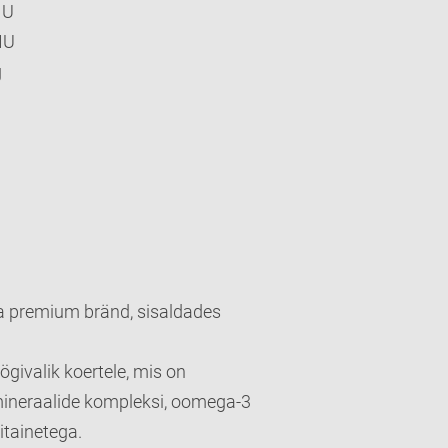
IU
IU
g
ga premium bränd, sisaldades
givalik koertele, mis on
 mineraalide kompleksi, oomega-3
oitainetega.