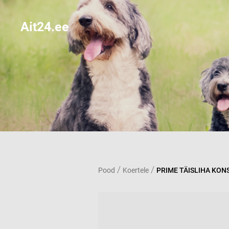
Ait24.ee
/
/
Pood
Koertele
PRIME TÄISLIHA KONS