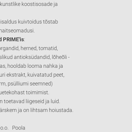
kunstlike koostisosade ja
sisaldus kuivtoidus tõstab
ja maitseomadusi.
 PRIME'is
:
organdid, herned, tomatid,
likud antioksüdandid, lõheõli -
as, hooldab looma nahka ja
ri ekstrakt, kuivatatud peet,
pärm, psülliumi seemned)
uetekohast toimimist.
 toetavad liigeseid ja luid.
värskem ja on lihtsam hoiustada.
 o.o. Poola