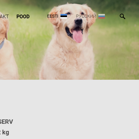
AKT
POOD
EESTI
РУССКИЙ
SERV
2 kg