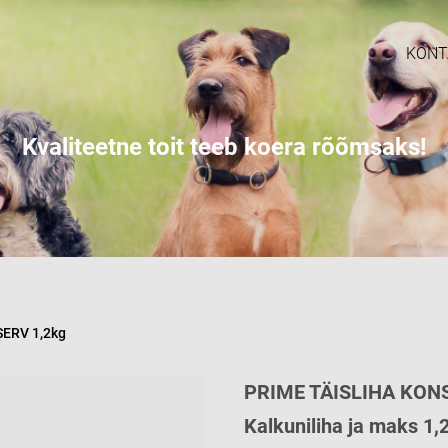
KONT
Kvaliteetne toit teeb koera rõõmsaks!
ERV 1,2kg
PRIME TÄISLIHA KON
Kalkuniliha ja maks 1,