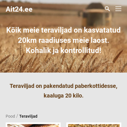
Ait24.ee
Kõik meie teraviljad on kasvatatud
20km raadiuses meie laost.
Kohalik ja kontrollitud!
Teraviljad on pakendatud paberkottidesse,
kaaluga 20 kilo.
/
Pood
Teraviljad