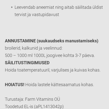
Leevendab aneemiat ning aitab säilitada üldist
tervist ja vastupidavust
ANNUSTAMINE (suukaudseks manustamiseks)
broilerid, kalkunid ja veelinnud:
500 – 1000 ml 1000L joogivee kohta 3-7 päeva.
SÄILITUSTINGIMUSED
Hoida toatemperatuuril, varjulises ja kuivas kohas.
HOIATUS!
Hoida lastele kättesaamatus kohas.
Turustaja: Farm Vitamins OÜ
Toodetud EL-is (aPL1413042p)