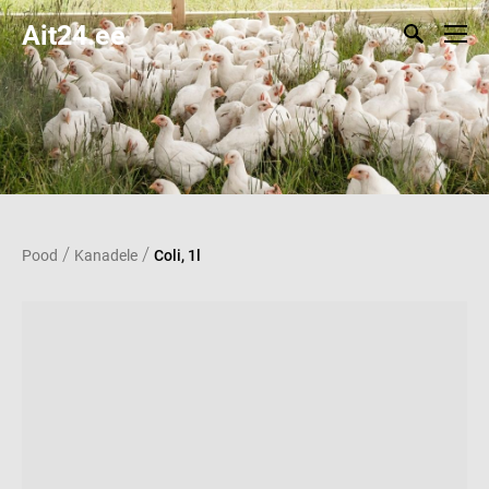
Ait24.ee
/
/
Pood
Kanadele
Coli, 1l