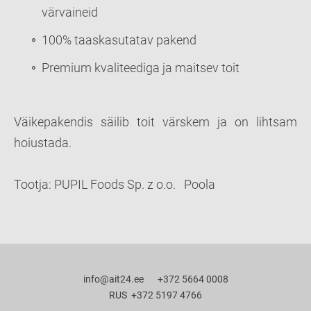
värvaineid
100% taaskasutatav pakend
Premium kvaliteediga ja maitsev toit
Väikepakendis säilib toit värskem ja on lihtsam
hoiustada.
Tootja: PUPIL Foods Sp. z o.o. Poola
info@ait24.ee +372 5664 0008
RUS +372 5197 4766