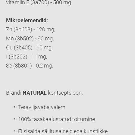
vitamiin E (3a700) - 500 mg.
Mikroelemendid:
Zn (3b603) - 120 mg,
Mn (3b502) - 90 mg,
Cu (3b405) - 10 mg,
I (3b202) - 1,1mg,
Se (3b801) - 0,2 mg.
Brändi
NATURAL
kontseptsioon:
Teraviljavaba valem
100% tasakaalustatud toitumine
Ei sisalda säilitusaineid ega kunstlikke