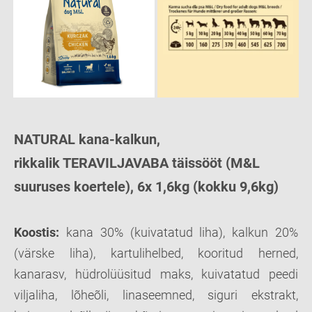
NATURAL kana-kalkun,
rikkalik TERAVILJAVABA täissööt (M&L
suuruses koertele), 6x 1,6kg (kokku 9,6kg)
Koostis:
kana 30% (kuivatatud liha), kalkun 20%
(värske liha), kartulihelbed, kooritud herned,
kanarasv, hüdrolüüsitud maks, kuivatatud peedi
viljaliha, lõheõli, linaseemned, siguri ekstrakt,