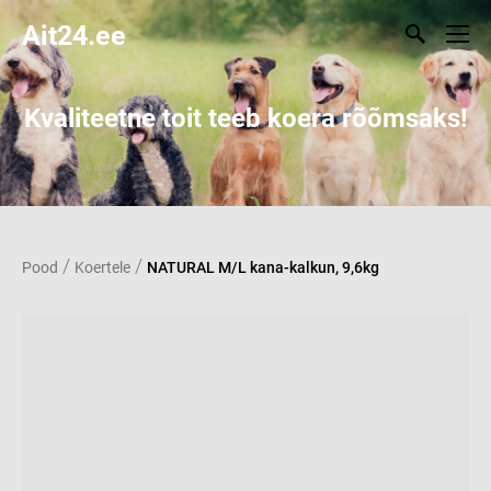
Ait24.ee
Kvaliteetne toit teeb koera rõõmsaks!
/
/
Pood
Koertele
NATURAL M/L kana-kalkun, 9,6kg