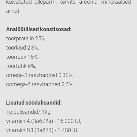
kuivatatud õllepärm, kõrvits, aroonia, mineraalsed
ained.
Analüütilised koostisosad
:
toorproteiin 25%,
toorkiud 2,3%,
toorrasv 15%,
toortuhk 6%,
omega-3 rasvhapped 0,35%,
oomega-6 rasvhapped 2,6%.
Lisatud söödalisandid:
Toidulisandid/ 1kg
:
vitamiin A (3a672a) - 16 000 IU,
vitamiin D3 (3a671) - 1 450 IU,