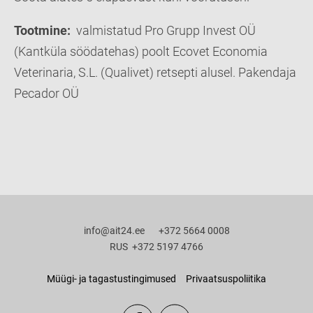
Tootmine:
valmistatud Pro Grupp Invest OÜ
(Kantküla söödatehas) poolt Ecovet Economia
Veterinaria, S.L. (Qualivet) retsepti alusel. Pakendaja
Pecador OÜ
info@ait24.ee +372 5664 0008
RUS +372 5197 4766
Müügi- ja tagastustingimused
Privaatsuspoliitika