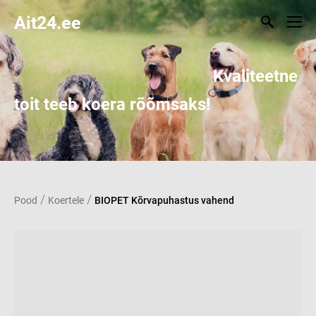
Ait24.ee
Kvaliteetne
toit teeb koera rõõmsaks!
/
/
Pood
Koertele
BIOPET Kõrvapuhastus vahend