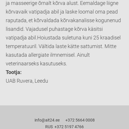
ja masseerige õrnalt kõrva alust. Eemaldage liigne
kõrvavaik vatipadja abil ja laske loomal oma pead
raputada, et kõrvaldada kõrvakanalisse kogunenud
lisandid. Vajadusel puhastage kõrva käsitsi
vatipadja abil.Hoiustada suletuna kuni 25 kraadisel
temperatuuril. Vältida laste kätte sattumist. Mitte
kasutada allergiate ilmnemisel. Ainult
veterinaarseks kasutuseks.
Tootja:
UAB Ruvera, Leedu
info@ait24.ee +372 5664 0008
RUS +372 5197 4766